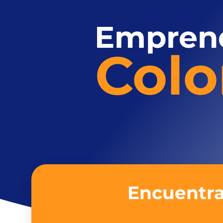
Empren
Col
Encuentra