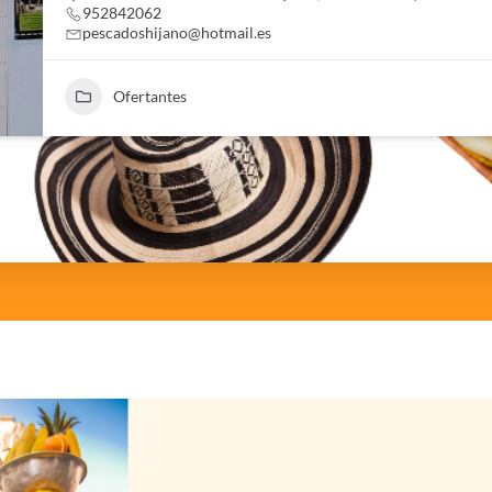
952842062
pescadoshijano@hotmail.es
Ofertantes