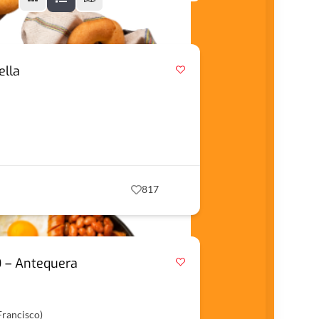
lla
817
 – Antequera
Francisco)