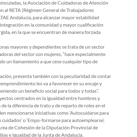
vinculadas, la Asociación de Cuidadoras de Atención
ión al RETA (Régimen General de Trabajadores
AE Andalucía, para alcanzar mayor estabilidad
r integración en la comunidad y mayor cualificación
rgida, en la que se encuentran de manera forzada
sonas mayores y dependientes se trata de un sector
adoras del sector son mujeres, “hace especialmente
do un llamamiento a que cese cualquier tipo de
ación, presenta también con la peculiaridad de contar
 emprendimiento les va a favorecer en su encaje y
niendo un beneficio social para todos y todas”.
ctos centrados en la igualdad entre hombres y
e la diferencia de trato y de reparto de roles en el
eden mencionarse iniciativas como ‘Autocuidarse para
los cuidados’ o ‘Empo-formarse para autoemplearse’,
Área de Cohesión de la Diputación Provincial de
ilias e Igualdad de la Junta de Andalucía.