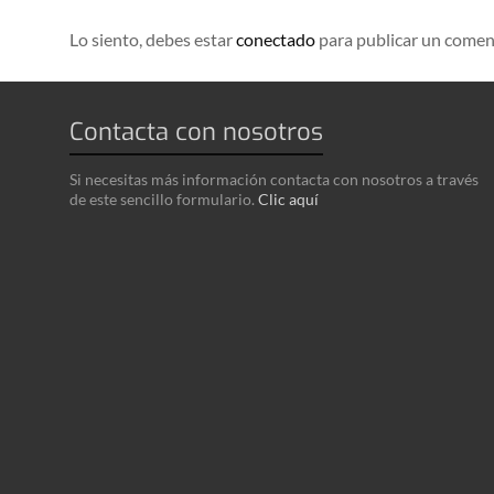
Lo siento, debes estar
conectado
para publicar un comen
Contacta con nosotros
Si necesitas más información contacta con nosotros a través
de este sencillo formulario.
Clic aquí