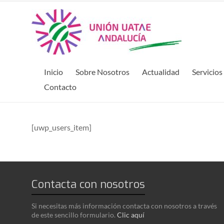
Inicio
Sobre Nosotros
Actualidad
Servicios
Contacto
[uwp_users_item]
Contacta con nosotros
Si necesitas más información contacta con nosotros a través
de este sencillo formulario.
Clic aquí