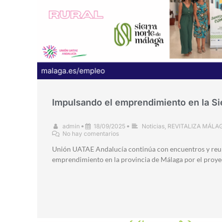
Impulsando el emprendimiento en la Si
admin
•
18/09/2025
•
Noticias
,
REVITALIZA MÁLA
No hay comentarios
Unión UATAE Andalucía continúa con encuentros y reun
emprendimiento en la provincia de Málaga por el proye