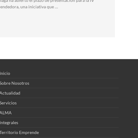
aga ha abierto el plazo de presentación para la IV
endedora, una iniciativa que …
Inicio
Sobre Nosotros
Actualidad
Servicios
ALMA
Integrales
Territorio Emprende