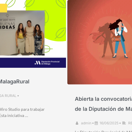
MalagaRural
GA RURAL
•
Abierta la convocator
de la Diputación de M
iro Studio para trabajar
sta iniciativa …
admin
•
16/06/2025
•
R