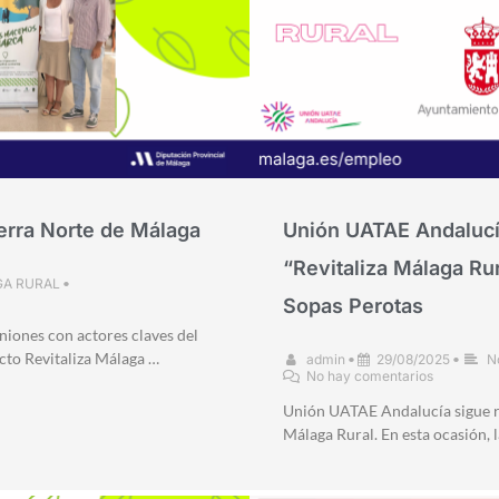
erra Norte de Málaga
Unión UATAE Andalucía
“Revitaliza Málaga Rur
GA RURAL
•
Sopas Perotas
iones con actores claves del
cto Revitaliza Málaga …
admin
•
29/08/2025
•
N
No hay comentarios
Unión UATAE Andalucía sigue re
Málaga Rural. En esta ocasión, 