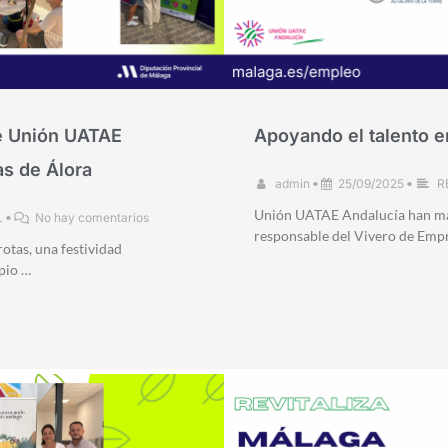
de Unión UATAE
Apoyando el talento e
as de Álora
admin
•
25/09/2025
•
R
Unión UATAE Andalucía han ma
L
•
No hay comentarios
responsable del Vivero de Empr
otas, una festividad
pio …