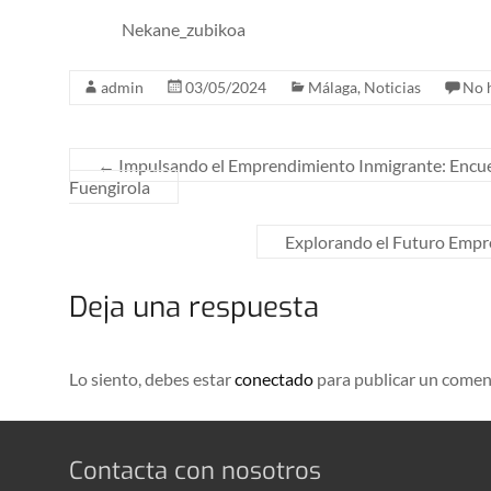
Nekane_zubikoa
admin
03/05/2024
Málaga
,
Noticias
No 
←
Impulsando el Emprendimiento Inmigrante: Enc
Fuengirola
Explorando el Futuro Emp
Deja una respuesta
Lo siento, debes estar
conectado
para publicar un comen
Contacta con nosotros