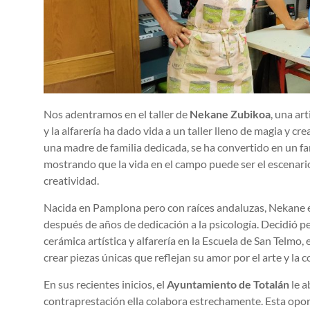
Nos adentramos en el taller de
Nekane Zubikoa
, una ar
y la alfarería ha dado vida a un taller lleno de magia y c
una madre de familia dedicada, se ha convertido en un far
mostrando que la vida en el campo puede ser el escenario 
creatividad.
Nacida en Pamplona pero con raíces andaluzas, Nekane 
después de años de dedicación a la psicología. Decidió p
cerámica artística y alfarería en la Escuela de San Telmo
crear piezas únicas que reflejan su amor por el arte y la 
En sus recientes inicios, el
Ayuntamiento de Totalán
le a
contraprestación ella colabora estrechamente. Esta opo