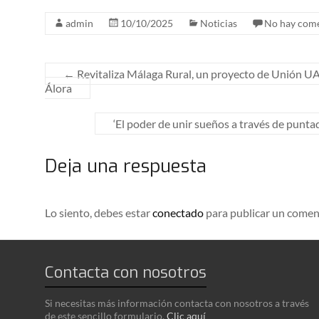
admin
10/10/2025
Noticias
No hay come
←
Revitaliza Málaga Rural, un proyecto de Unión UA
Álora
‘El poder de unir sueños a través de punta
Deja una respuesta
Lo siento, debes estar
conectado
para publicar un comen
Contacta con nosotros
Si necesitas más información contacta con nosotros a través
de este sencillo formulario.
Clic aquí