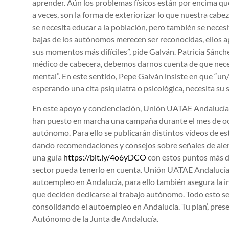
aprender. Aún los problemas físicos están por encima que l
a veces, son la forma de exteriorizar lo que nuestra cabez
se necesita educar a la población, pero también se necesi
bajas de los autónomos merecen ser reconocidas, ellos 
sus momentos más difíciles”, pide Galván. Patricia Sánch
médico de cabecera, debemos darnos cuenta de que nece
mental”. En este sentido, Pepe Galván insiste en que “u
esperando una cita psiquiatra o psicológica, necesita su
En este apoyo y concienciación, Unión UATAE Andalucía j
han puesto en marcha una campaña durante el mes de oct
autónomo. Para ello se publicarán distintos vídeos de est
dando recomendaciones y consejos sobre señales de alert
una guía
https://bit.ly/4o6yDCO
con estos puntos más d
sector pueda tenerlo en cuenta. Unión UATAE Andalucía 
autoempleo en Andalucía, para ello también asegura la i
que deciden dedicarse al trabajo autónomo. Todo esto s
consolidando el autoempleo en Andalucía. Tu plan’, pres
Autónomo de la Junta de Andalucía.