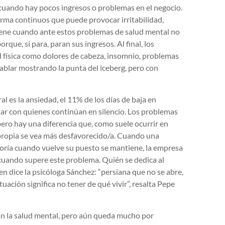
 cuando hay pocos ingresos o problemas en el negocio.
arma continuos que puede provocar irritabilidad,
viene cuando ante estos problemas de salud mental no
que, si para, paran sus ingresos. Al final, los
física como dolores de cabeza, insomnio, problemas
hablar mostrando la punta del iceberg, pero con
l es la ansiedad, el 11% de los días de baja en
r con quienes continúan en silencio. Los problemas
ero hay una diferencia que, como suele ocurrir en
 propia se vea más desfavorecido/a. Cuando una
eoría cuando vuelve su puesto se mantiene, la empresa
cuando supere este problema. Quién se dedica al
en dice la psicóloga Sánchez: “persiana que no se abre,
ituación significa no tener de qué vivir”, resalta Pepe
n la salud mental, pero aún queda mucho por