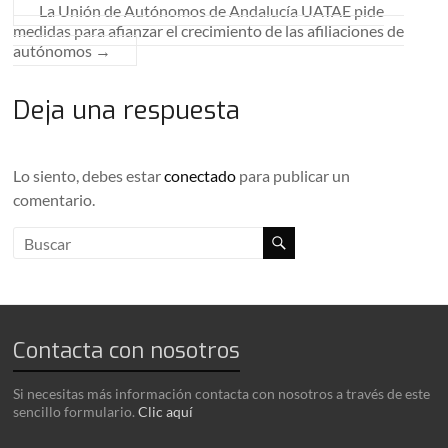
La Unión de Autónomos de Andalucía UATAE pide
medidas para afianzar el crecimiento de las afiliaciones de
autónomos
→
Deja una respuesta
Lo siento, debes estar
conectado
para publicar un
comentario.
Contacta con nosotros
Si necesitas más información contacta con nosotros a través de este
sencillo formulario.
Clic aquí