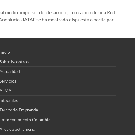
al medio impulsor del desarrollo, la creación de una Red
 Andalucía UATAE se ha mostrado dispuesta a participar
Inicio
Sobre Nosotros
Actualidad
Servicios
ALMA
Integrales
Territorio Emprende
Emprendimiento Colombia
Área de extranjería