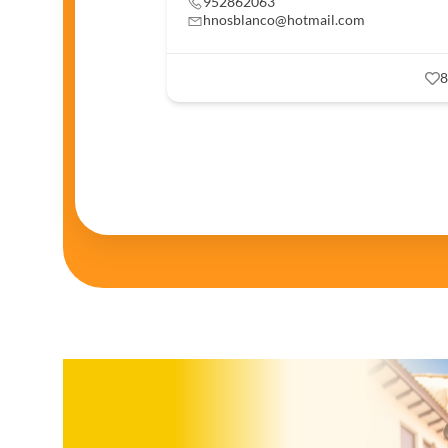
952862063
hnosblanco@hotmail.com
8