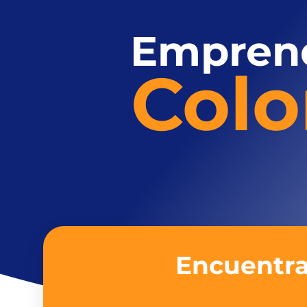
Empren
Col
Encuentra