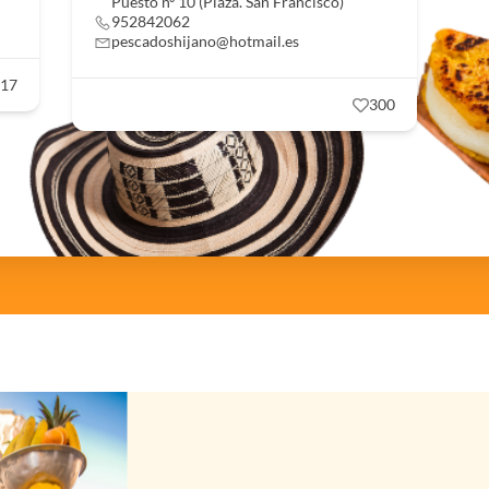
Puesto nº 10 (Plaza. San Francisco)
952842062
pescadoshijano@hotmail.es
17
300